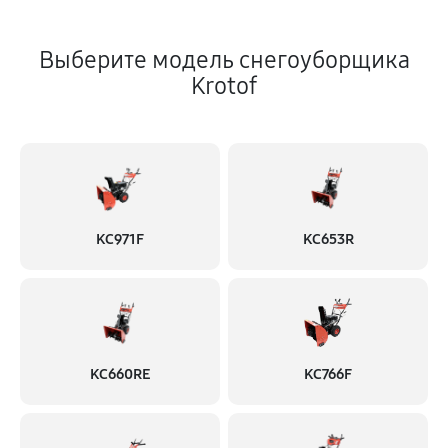
Выберите модель снегоуборщика
Krotof
KC971F
KC653R
KC660RE
KC766F