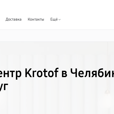
Гарантия д
Доставка
Контакты
Ещё
нтр Krotof в Челяби
уг