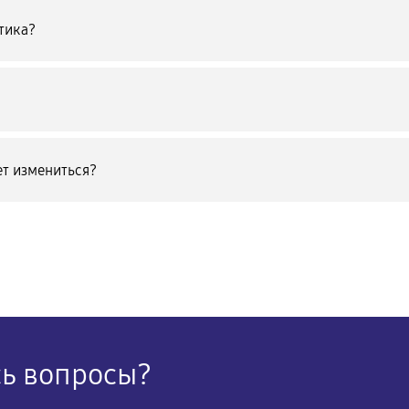
тика?
т измениться?
сь вопросы?