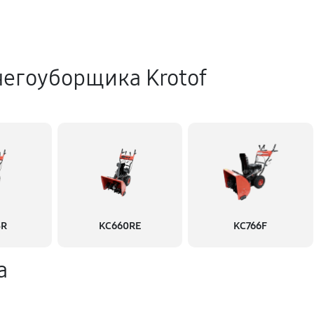
негоуборщика Krotof
3R
KC660RE
KC766F
а