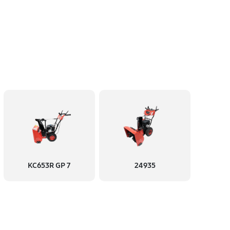
KC653R GP 7
24935