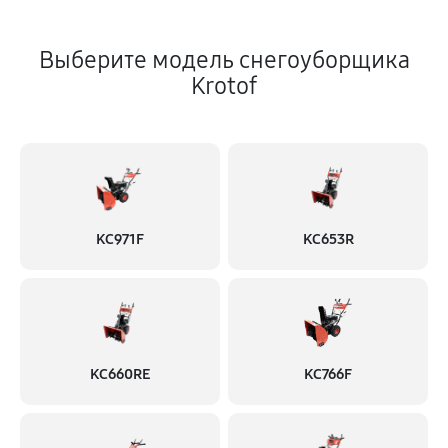
Выберите модель снегоуборщика
Krotof
KC971F
KC653R
KC660RE
KC766F