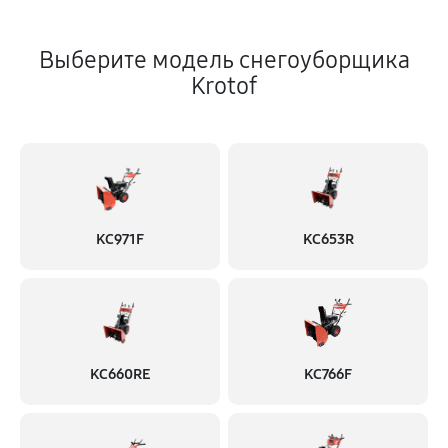
Выберите модель снегоуборщика
Krotof
KC971F
KC653R
KC660RE
KC766F