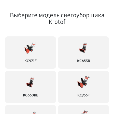
Выберите модель снегоуборщика
Krotof
KC971F
KC653R
KC660RE
KC766F