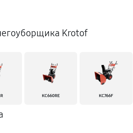
негоуборщика Krotof
3R
KC660RE
KC766F
а