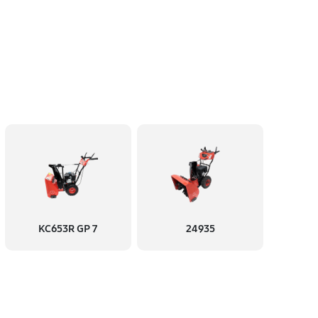
KC653R GP 7
24935