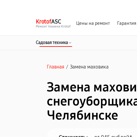
г. Челябинск
Ежедневно с 9:00 до 21:00
Krotof
ASC
Цены на ремонт
Гарантия
Ремонт техники Krotof
Садовая техника
Главная
/
Замена маховика
Замена махови
снегоуборщика 
Челябинске