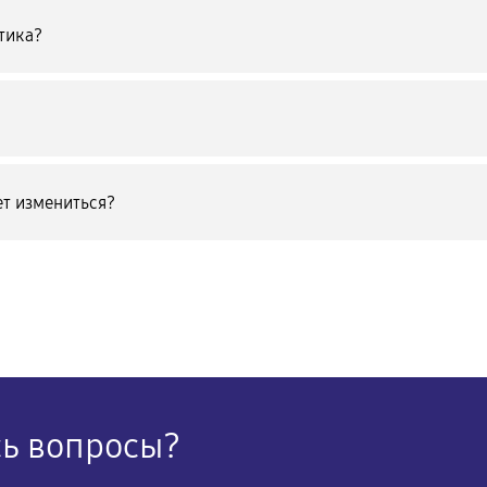
тика?
т измениться?
сь вопросы?