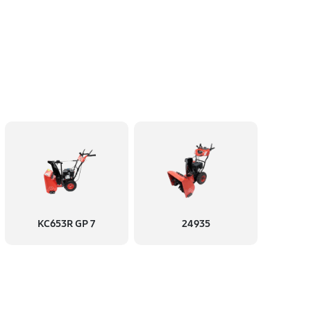
KC653R GP 7
24935