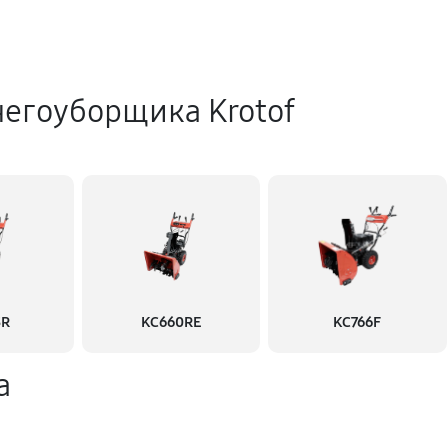
негоуборщика Krotof
3R
KC660RE
KC766F
а