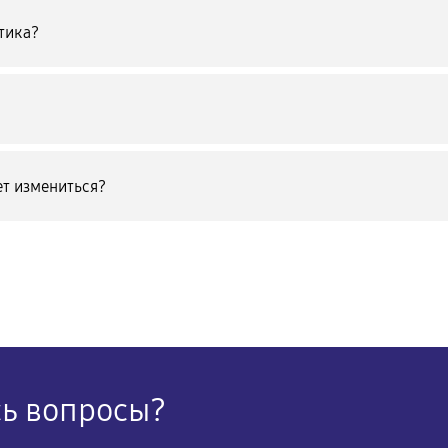
тика?
т измениться?
сь вопросы?