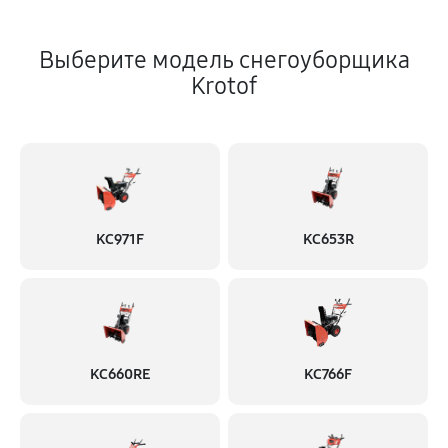
Выберите модель снегоуборщика
Krotof
KC971F
KC653R
KC660RE
KC766F