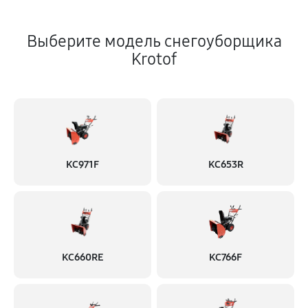
Выберите модель снегоуборщика
Krotof
KC971F
KC653R
KC660RE
KC766F